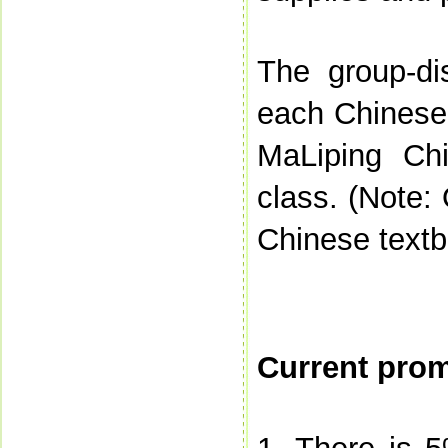
The group-di
each Chinese 
MaLiping Ch
class.
(Note:
Chinese textb
Current prom