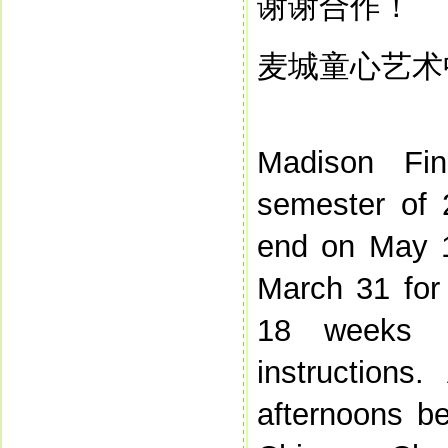
谢谢合作！
麦城童心艺术
Madison Fin
semester of 
end on May 1
March 31 for
18 weeks i
instructions
afternoons b