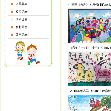
四季花卉
中国画《吉利》 林子涵 Tiffany Lin
校园风光
动物世界
乡村景色
四季风光
《我们在一起》 涂宇心 Cindy 
画
2015羊年吉祥 Dinghan 郭鼎汉 .