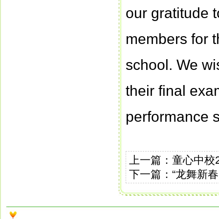
our gratitude t
members for th
school. We wis
their final ex
performance 
上一篇：
童心中校2
下一篇：
“龙舞新