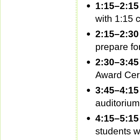
1:15–2:1
with 1:15 c
2:15–2:3
prepare fo
2:30–3:45
Award Ce
3:45–4:1
auditorium
4:15–5:1
students wi